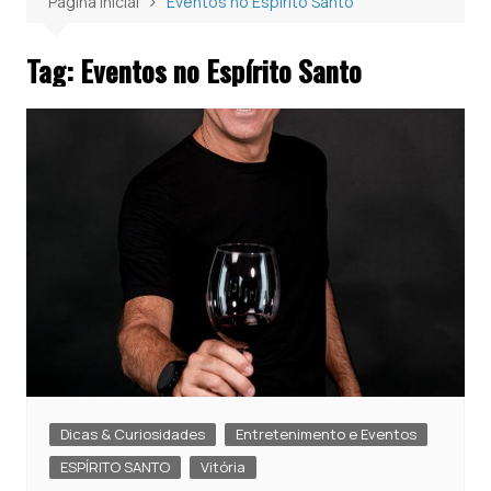
Página inicial
Eventos no Espírito Santo
Tag:
Eventos no Espírito Santo
Dicas & Curiosidades
Entretenimento e Eventos
ESPÍRITO SANTO
Vitória