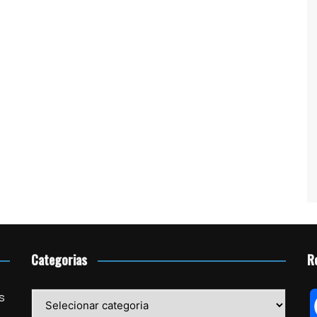
Categorias
R
Categorias
s