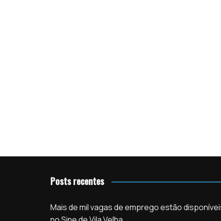
Posts recentes
Mais de mil vagas de emprego estão disponívei
no Sine de Vila Velha