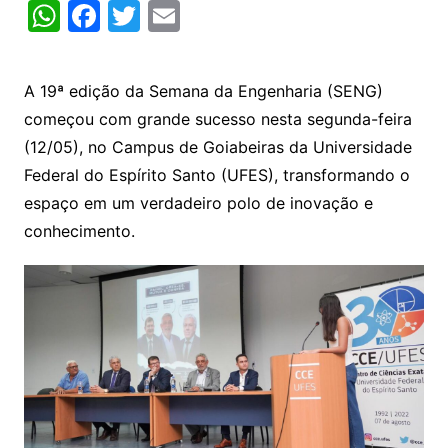
W
F
T
E
h
a
w
m
at
c
itt
ai
A 19ª edição da Semana da Engenharia (SENG)
s
e
er
l
começou com grande sucesso nesta segunda-feira
A
b
(12/05), no Campus de Goiabeiras da Universidade
p
o
Federal do Espírito Santo (UFES), transformando o
p
o
espaço em um verdadeiro polo de inovação e
k
conhecimento.