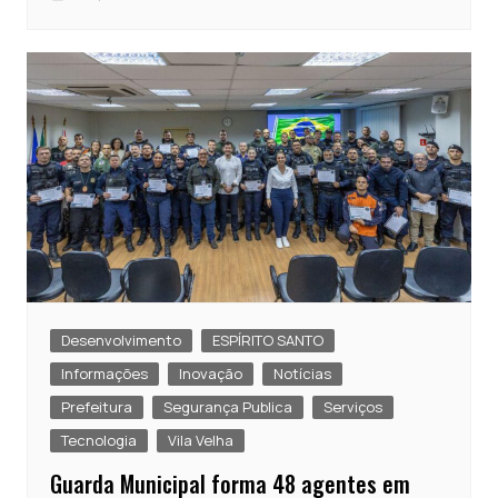
Desenvolvimento
ESPÍRITO SANTO
Informações
Inovação
Notícias
Prefeitura
Segurança Publica
Serviços
Tecnologia
Vila Velha
Guarda Municipal forma 48 agentes em