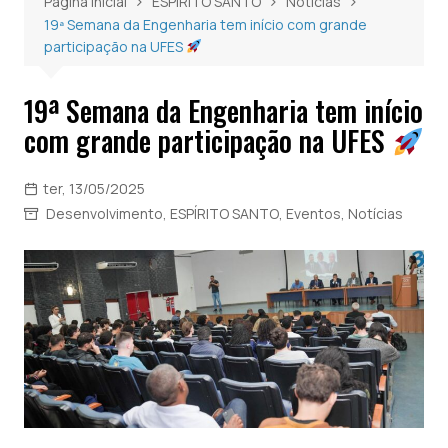
Página inicial
ESPÍRITO SANTO
Notícias
19ª Semana da Engenharia tem início com grande
participação na UFES
19ª Semana da Engenharia tem início
com grande participação na UFES
ter, 13/05/2025
Desenvolvimento
,
ESPÍRITO SANTO
,
Eventos
,
Notícias