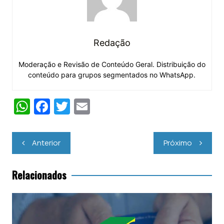
Redação
Moderação e Revisão de Conteúdo Geral. Distribuição do
conteúdo para grupos segmentados no WhatsApp.
W
F
T
E
h
a
w
m
at
c
itt
ai
Navegação
Anterior
Próximo
s
e
er
l
de
Post
A
b
Relacionados
p
o
p
o
k