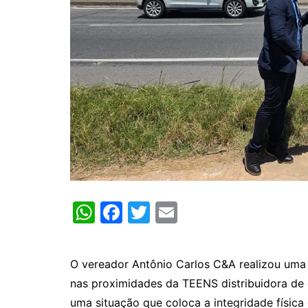
W
F
T
E
h
a
w
m
at
c
itt
ai
O vereador Antônio Carlos C&A realizou uma 
s
e
er
l
nas proximidades da TEENS distribuidora de 
A
b
uma situação que coloca a integridade física