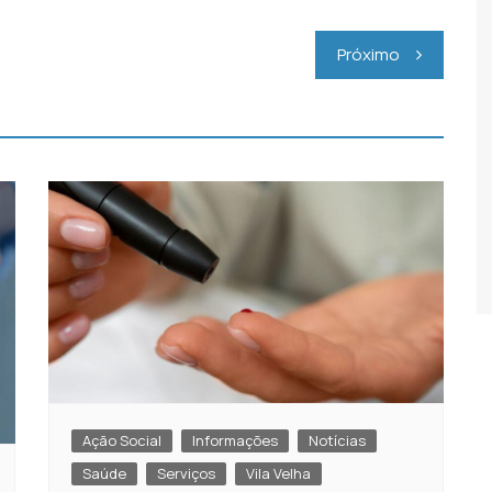
Próximo
Ação Social
Informações
Notícias
Saúde
Serviços
Vila Velha