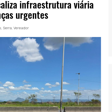
aliza infraestrutura viária
nças urgentes
s
,
Serra
,
Vereador