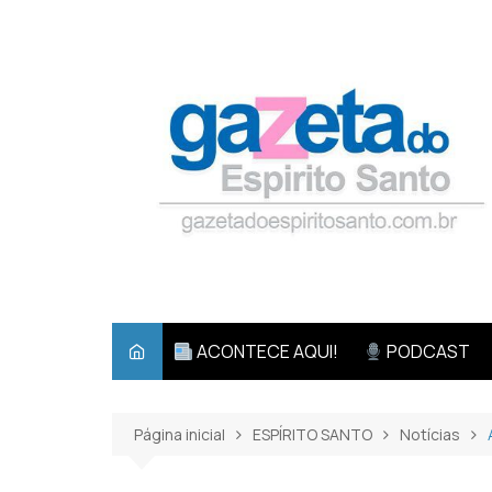
Ir
para
o
conteúdo
ACONTECE AQUI!
PODCAST
Página inicial
ESPÍRITO SANTO
Notícias