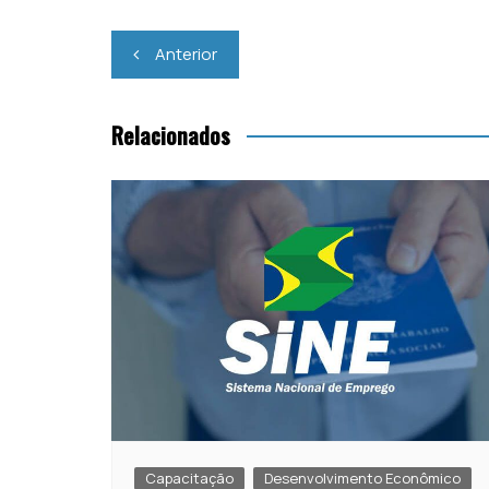
p
o
Navegação
p
o
Anterior
de
k
Post
Relacionados
Capacitação
Desenvolvimento Econômico