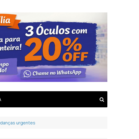
A
 mudanças urgentes