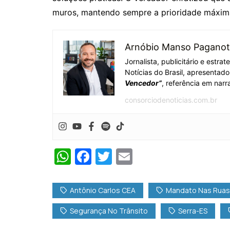
muros, mantendo sempre a prioridade máxima
Arnóbio Manso Paganot
Jornalista, publicitário e estra
Notícias do Brasil, apresentad
Vencedor”
, referência em narra
consorciodenoticias.com.br
W
F
T
E
h
a
w
m
at
c
itt
ai
Antônio Carlos CEA
Mandato Nas Ruas
s
e
er
l
Segurança No Trânsito
Serra-ES
A
b