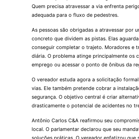
p
o
Quem precisa atravessar a via enfrenta perig
p
o
adequada para o fluxo de pedestres.
k
As pessoas são obrigadas a atravessar por um
concreto que dividem as pistas. Elas aguard
conseguir completar o trajeto. Moradores e t
diária. O problema atinge principalmente os 
emprego ou acessar o ponto de ônibus da re
O vereador estuda agora a solicitação forma
vias. Ele também pretende cobrar a instalaçã
segurança. O objetivo central é criar alternat
drasticamente o potencial de acidentes no tr
Antônio Carlos C&A reafirmou seu compromis
local. O parlamentar declarou que seu manda
soluções práticas. O vereador enfatizou que 