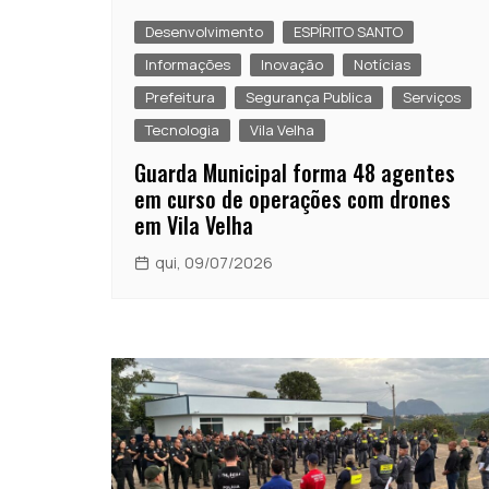
Desenvolvimento
ESPÍRITO SANTO
Informações
Inovação
Notícias
Prefeitura
Segurança Publica
Serviços
Tecnologia
Vila Velha
Guarda Municipal forma 48 agentes
em curso de operações com drones
em Vila Velha
qui, 09/07/2026