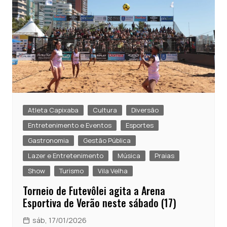
Atleta Capixaba
Cultura
Diversão
Entretenimento e Eventos
Esportes
Gastronomia
Gestão Pública
Lazer e Entretenimento
Música
Praias
Show
Turismo
Vila Velha
Torneio de Futevôlei agita a Arena
Esportiva de Verão neste sábado (17)
sáb, 17/01/2026