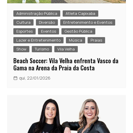
Administração Pública
Atleta Capixaba
Cultura
Diversão
Entretenimento e Eventos
Esportes
Eventos
Gestão Pública
Lazer e Entretenimento
Música
Praias
Show
Turismo
Vila Velha
Beach Soccer: Vila Velha enfrenta Vasco da
Gama na Arena da Praia da Costa
qui, 22/01/2026