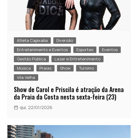
Atleta Capixaba
Diversão
Entretenimento e Eventos
Esportes
Eventos
Gestão Pública
Lazer e Entretenimento
Música
Praias
Show
Turismo
Vila Velha
Show de Carol e Priscila é atração da Arena
da Praia da Costa nesta sexta-feira (23)
qui, 22/01/2026