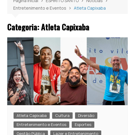
Página inicial
ESPÍRITO SANTO
Notícias
Entretenimento e Eventos
Atleta Capixaba
Categoria:
Atleta Capixaba
Atleta Capixaba
Cultura
Diversão
Entretenimento e Eventos
Esportes
Gestão Pública
Lazer e Entretenimento