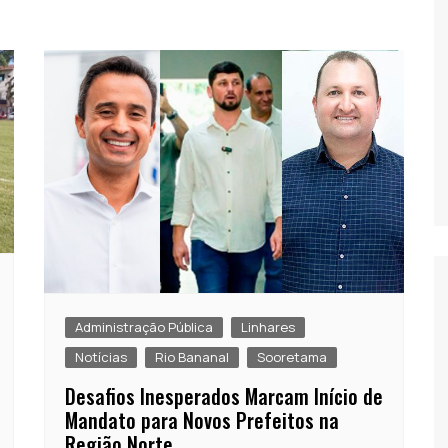
Administração Pública
Linhares
Notícias
Rio Bananal
Sooretama
Desafios Inesperados Marcam Início de
Mandato para Novos Prefeitos na
Região Norte