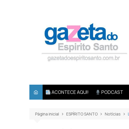
Ir
para
o
conteúdo
ACONTECE AQUI!
PODCAST
Página inicial
ESPÍRITO SANTO
Notícias