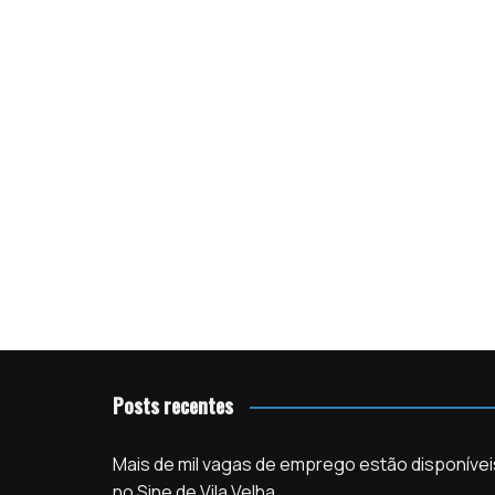
Posts recentes
Mais de mil vagas de emprego estão disponívei
no Sine de Vila Velha