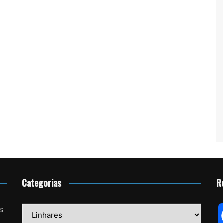
Categorias
R
Categorias
s