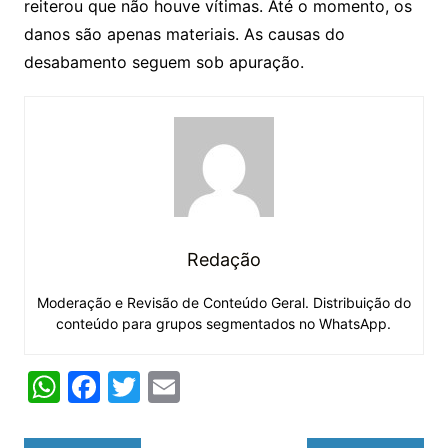
reiterou que não houve vítimas. Até o momento, os
danos são apenas materiais. As causas do
desabamento seguem sob apuração.
Redação
Moderação e Revisão de Conteúdo Geral. Distribuição do
conteúdo para grupos segmentados no WhatsApp.
W
F
T
E
h
a
w
m