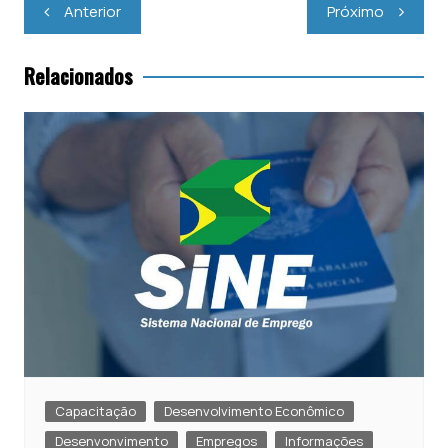
at
c
itt
ai
Navegação
Anterior
Próximo
s
e
er
l
de
Post
A
b
Relacionados
p
o
p
o
k
Capacitação
Desenvolvimento Econômico
Desenvonvimento
Empregos
Informações