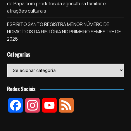
do Papa com produtos da agricultura familiar e
atrações culturais
ESPÍRITO SANTO REGISTRA MENOR NÚMERO DE
HOMICÍDIOS DA HISTÓRIA NO PRIMEIRO SEMESTRE DE
2026
Categorias
Categorias
Redes Sociais
F
I
Y
F
a
n
o
e