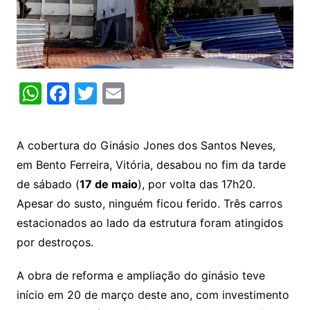
W
F
T
E
h
a
w
m
at
c
itt
ai
A cobertura do Ginásio Jones dos Santos Neves,
s
e
er
l
em Bento Ferreira, Vitória, desabou no fim da tarde
A
b
de sábado (
17 de maio
), por volta das 17h20.
p
o
Apesar do susto, ninguém ficou ferido. Três carros
p
o
estacionados ao lado da estrutura foram atingidos
k
por destroços.
A obra de reforma e ampliação do ginásio teve
início em 20 de março deste ano, com investimento