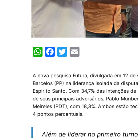
W
F
T
E
h
a
w
m
at
c
itt
ai
A nova pesquisa Futura, divulgada em 12 de 
s
e
er
l
Barcelos (PP) na liderança isolada da disputa
A
b
Espírito Santo. Com 34,7% das intenções de 
p
o
de seus principais adversários, Pablo Murib
Meireles (PDT), com 18,3%. Ambos estão te
p
o
4 pontos percentuais.
k
Além de liderar no primeiro turn