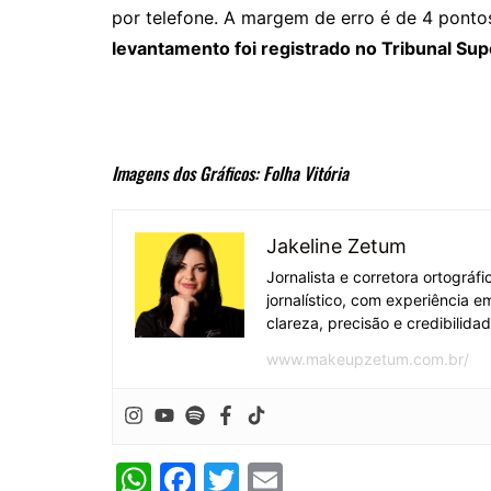
por telefone. A margem de erro é de 4 pontos
levantamento foi registrado no Tribunal Su
Imagens dos Gráficos: Folha Vitória
Jakeline Zetum
Jornalista e corretora ortográ
jornalístico, com experiência 
clareza, precisão e credibilida
www.makeupzetum.com.br/
W
F
T
E