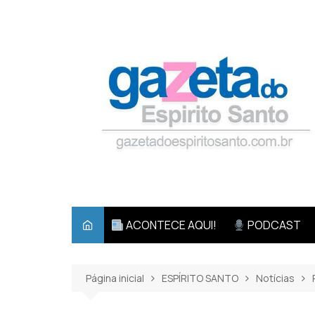
Ir
para
o
conteúdo
ACONTECE AQUI!
PODCAST
Página inicial
ESPÍRITO SANTO
Notícias