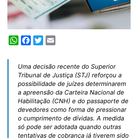
W
F
T
E
h
a
w
m
at
c
itt
ai
Uma decisão recente do Superior
s
e
er
l
Tribunal de Justiça (STJ) reforçou a
A
b
possibilidade de juízes determinarem
p
o
a apreensão da Carteira Nacional de
p
o
Habilitação (CNH) e do passaporte de
k
devedores como forma de pressionar
o cumprimento de dívidas. A medida
só pode ser adotada quando outras
tentativas de cobrança já tiverem sido