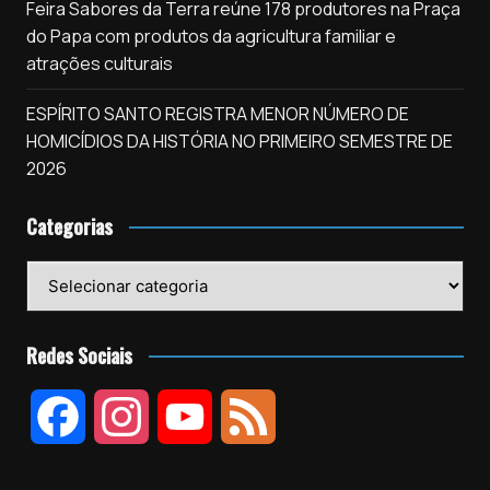
Feira Sabores da Terra reúne 178 produtores na Praça
do Papa com produtos da agricultura familiar e
atrações culturais
ESPÍRITO SANTO REGISTRA MENOR NÚMERO DE
HOMICÍDIOS DA HISTÓRIA NO PRIMEIRO SEMESTRE DE
2026
Categorias
Categorias
Redes Sociais
F
I
Y
F
a
n
o
e