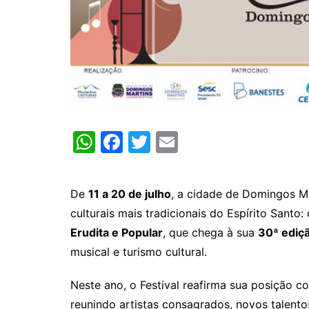
W
F
T
E
h
a
w
m
at
c
itt
ai
De
11 a 20 de julho
, a cidade de Domingos Ma
s
e
er
l
culturais mais tradicionais do Espírito Santo:
A
b
Erudita e Popular
, que chega à sua
30ª ediç
p
o
musical e turismo cultural.
p
o
Neste ano, o Festival reafirma sua posição 
k
reunindo artistas consagrados, novos talentos