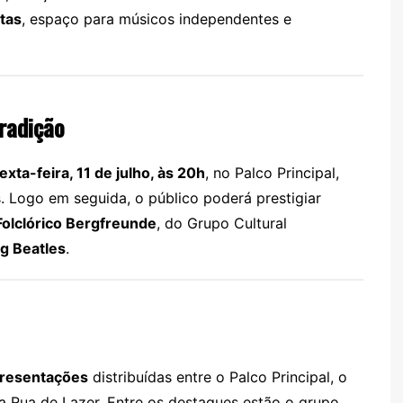
itas
, espaço para músicos independentes e
tradição
exta-feira, 11 de julho, às 20h
, no Palco Principal,
 Logo em seguida, o público poderá prestigiar
olclórico Bergfreunde
, do Grupo Cultural
g Beatles
.
resentações
distribuídas entre o Palco Principal, o
na Rua de Lazer. Entre os destaques estão o grupo