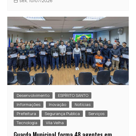
sex, 10/07/2026
Desenvolvimento
ESPÍRITO SANTO
Informações
Inovação
Notícias
Prefeitura
Segurança Publica
Serviços
Tecnologia
Vila Velha
Guarda Municipal forma 48 agentes em