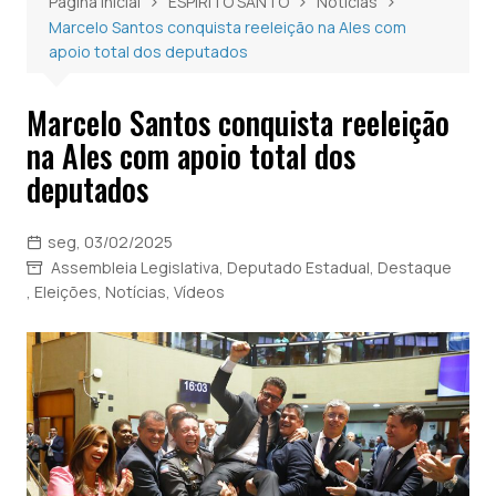
Página inicial
ESPÍRITO SANTO
Notícias
Marcelo Santos conquista reeleição na Ales com
apoio total dos deputados
Marcelo Santos conquista reeleição
na Ales com apoio total dos
deputados
seg, 03/02/2025
Assembleia Legislativa
,
Deputado Estadual
,
Destaque
,
Eleições
,
Notícias
,
Vídeos