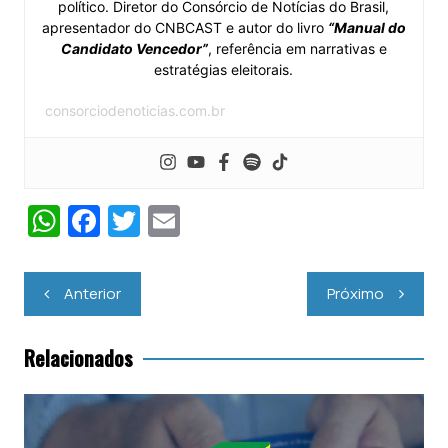
político. Diretor do Consórcio de Notícias do Brasil,
apresentador do CNBCAST e autor do livro
“Manual do
Candidato Vencedor”
, referência em narrativas e
estratégias eleitorais.
consorciodenoticias.com.br
W
F
T
E
h
a
w
m
at
c
itt
ai
Navegação
Anterior
Próximo
s
e
er
l
de
Post
A
b
Relacionados
p
o
p
o
k