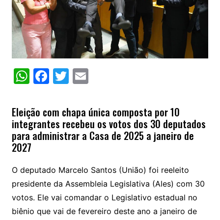
W
F
T
E
h
a
w
m
at
c
itt
ai
Eleição com chapa única composta por 10
s
e
er
l
integrantes recebeu os votos dos 30 deputados
para administrar a Casa de 2025 a janeiro de
A
b
2027
p
o
p
o
O deputado Marcelo Santos (União) foi reeleito
k
presidente da Assembleia Legislativa (Ales) com 30
votos. Ele vai comandar o Legislativo estadual no
biênio que vai de fevereiro deste ano a janeiro de