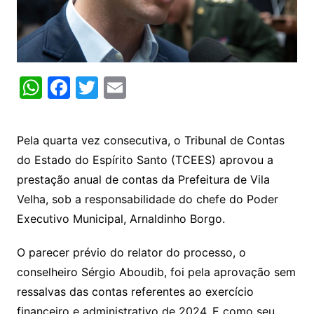
W
F
T
E
h
a
w
m
at
c
itt
ai
Pela quarta vez consecutiva, o Tribunal de Contas
s
e
er
l
do Estado do Espírito Santo (TCEES) aprovou a
A
b
prestação anual de contas da Prefeitura de Vila
p
o
Velha, sob a responsabilidade do chefe do Poder
p
o
Executivo Municipal, Arnaldinho Borgo.
k
O parecer prévio do relator do processo, o
conselheiro Sérgio Aboudib, foi pela aprovação sem
ressalvas das contas referentes ao exercício
financeiro e administrativo de 2024. E como seu