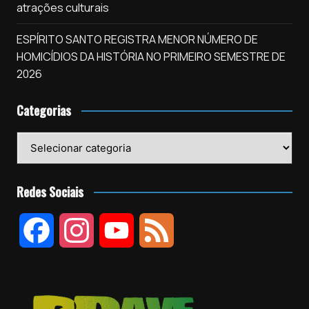
atrações culturais
ESPÍRITO SANTO REGISTRA MENOR NÚMERO DE
HOMICÍDIOS DA HISTÓRIA NO PRIMEIRO SEMESTRE DE
2026
Categorias
Categorias
Redes Sociais
F
I
Y
F
a
n
o
e
c
s
u
e