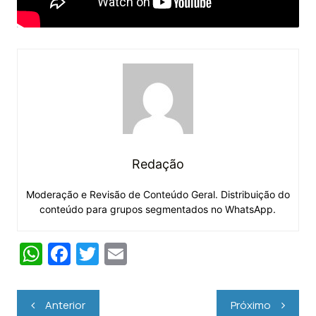
Redação
Moderação e Revisão de Conteúdo Geral. Distribuição do
conteúdo para grupos segmentados no WhatsApp.
W
F
T
E
h
a
w
m
at
c
itt
ai
Navegação
Anterior
Próximo