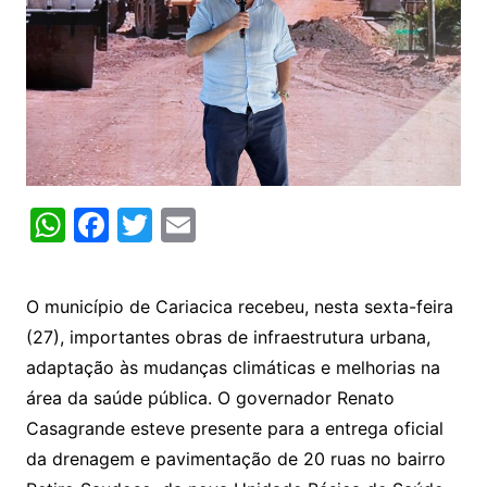
W
F
T
E
h
a
w
m
at
c
itt
ai
O município de Cariacica recebeu, nesta sexta-feira
s
e
er
l
(27), importantes obras de infraestrutura urbana,
A
b
adaptação às mudanças climáticas e melhorias na
p
o
área da saúde pública. O governador Renato
p
o
Casagrande esteve presente para a entrega oficial
k
da drenagem e pavimentação de 20 ruas no bairro