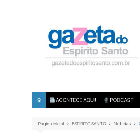
Ir
para
o
conteúdo
ACONTECE AQUI!
PODCAST
Página inicial
ESPÍRITO SANTO
Notícias