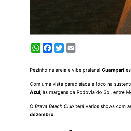
W
F
T
E
h
a
w
m
at
c
itt
ai
Pezinho na areia e vibe praiana!
Guarapari
es
s
e
er
l
A
b
Com uma vista paradisíaca e foco na sustenta
p
o
Azul
, às margens da Rodovia do Sol, entre M
p
o
O
Brava Beach Club
terá vários shows com art
k
dezembro
.