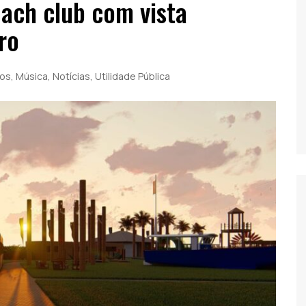
each club com vista
ro
tos
,
Música
,
Notícias
,
Utilidade Pública