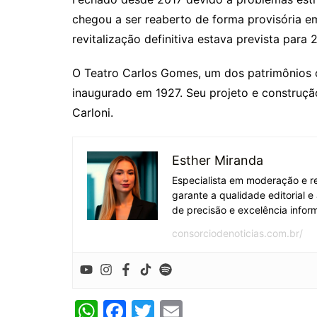
chegou a ser reaberto de forma provisória e
revitalização definitiva estava prevista para
O Teatro Carlos Gomes, um dos patrimônios cu
inaugurado em 1927. Seu projeto e construçã
Carloni.
Esther Miranda
Especialista em moderação e re
garante a qualidade editorial 
de precisão e excelência inform
consorciodenoticias.com.br/
W
F
T
E