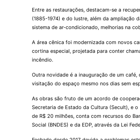
k
Entre as restaurações, destacam-se a recupe
(1885-1974) e do lustre, além da ampliação 
sistema de ar-condicionado, melhorias na cob
A área cênica foi modernizada com novos ca
cortina especial, projetada para conter cham
incêndio.
Outra novidade é a inauguração de um café, 
visitação do espaço mesmo nos dias sem esp
As obras são fruto de um acordo de coopera
Secretaria de Estado da Cultura (Secult), e o
de R$ 20 milhões, conta com recursos do B
Social (BNDES) e da EDP, através da Lei Feder
Fechado desde 2017 devido a problemas estru