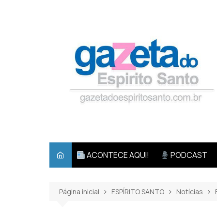
Ir
para
o
conteúdo
ACONTECE AQUI!
PODCAST
Página inicial
ESPÍRITO SANTO
Notícias