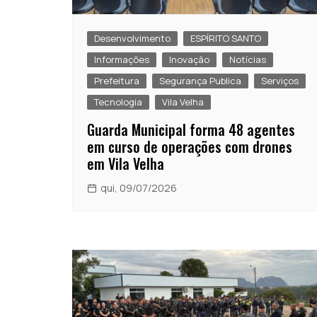
Desenvolvimento
ESPÍRITO SANTO
Informações
Inovação
Notícias
Prefeitura
Segurança Publica
Serviços
Tecnologia
Vila Velha
Guarda Municipal forma 48 agentes
em curso de operações com drones
em Vila Velha
qui, 09/07/2026