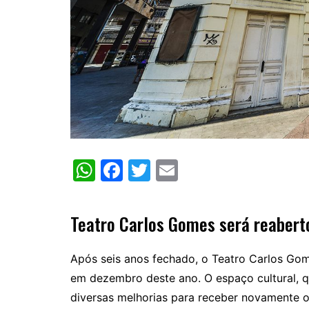
W
F
T
E
h
a
w
m
at
c
itt
ai
Teatro Carlos Gomes será reaber
s
e
er
l
A
b
Após seis anos fechado, o Teatro Carlos Gome
p
o
em dezembro deste ano. O espaço cultural, 
p
o
diversas melhorias para receber novamente o