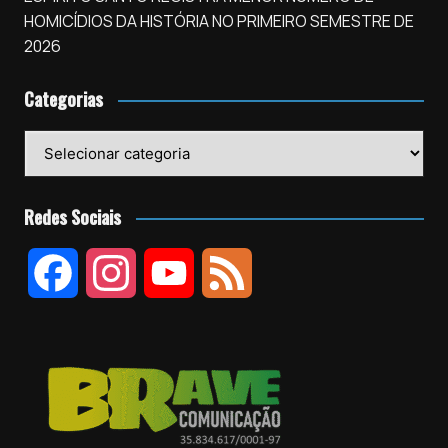
HOMICÍDIOS DA HISTÓRIA NO PRIMEIRO SEMESTRE DE
2026
Categorias
Categorias
Redes Sociais
F
I
Y
F
a
n
o
e
c
s
u
e
e
t
T
d