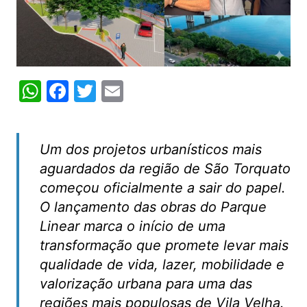
W
F
T
E
h
a
w
m
at
c
itt
ai
Um dos projetos urbanísticos mais
s
e
er
l
aguardados da região de São Torquato
A
b
começou oficialmente a sair do papel.
p
o
O lançamento das obras do Parque
p
o
Linear marca o início de uma
k
transformação que promete levar mais
qualidade de vida, lazer, mobilidade e
valorização urbana para uma das
regiões mais populosas de Vila Velha.