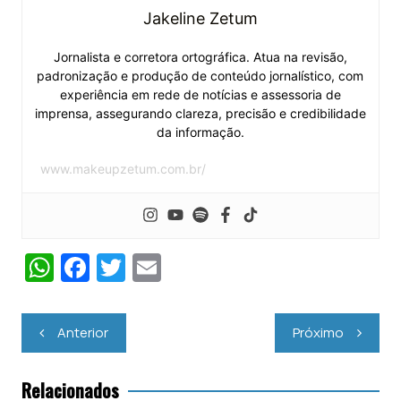
Jakeline Zetum
Jornalista e corretora ortográfica. Atua na revisão,
padronização e produção de conteúdo jornalístico, com
experiência em rede de notícias e assessoria de
imprensa, assegurando clareza, precisão e credibilidade
da informação.
www.makeupzetum.com.br/
W
F
T
E
h
a
w
m
at
c
itt
ai
Navegação
Anterior
Próximo
s
e
er
l
de
Post
A
b
Relacionados