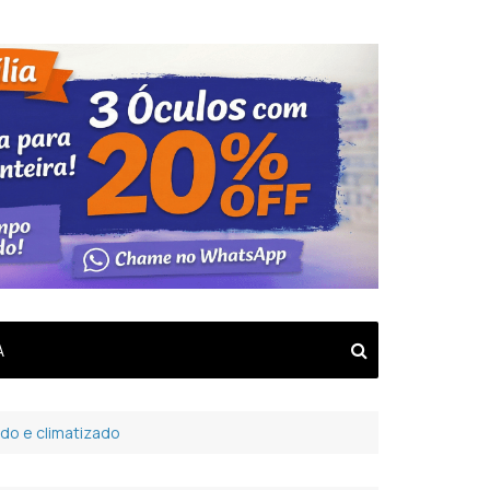
A
ado e climatizado