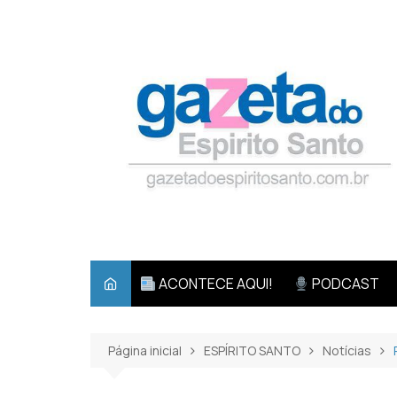
Ir
para
o
conteúdo
ACONTECE AQUI!
PODCAST
Página inicial
ESPÍRITO SANTO
Notícias