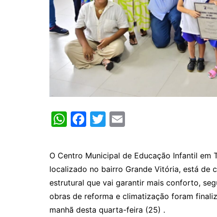
W
F
T
E
h
a
w
m
at
c
itt
ai
O Centro Municipal de Educação Infantil em T
s
e
er
l
localizado no bairro Grande Vitória, está de
A
b
estrutural que vai garantir mais conforto, se
p
o
obras de reforma e climatização foram finali
p
o
manhã desta quarta-feira (25) .