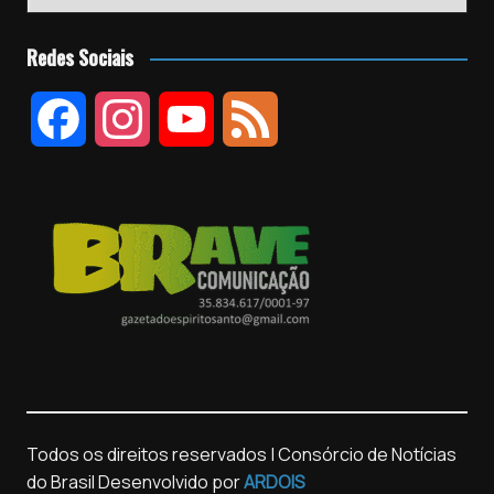
Redes Sociais
F
I
Y
F
a
n
o
e
c
s
u
e
e
t
T
d
b
a
u
o
g
b
o
r
e
Todos os direitos reservados | Consórcio de Notícias
do Brasil
Desenvolvido por
ARDOIS