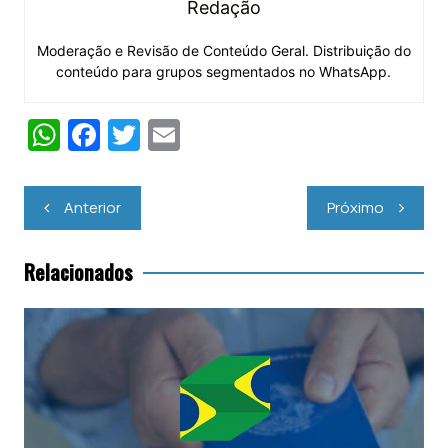
Redação
Moderação e Revisão de Conteúdo Geral. Distribuição do
conteúdo para grupos segmentados no WhatsApp.
W
F
T
E
h
a
w
m
at
c
itt
ai
Navegação
Anterior
Próximo
s
e
er
l
de
Post
A
b
Relacionados
p
o
p
o
k