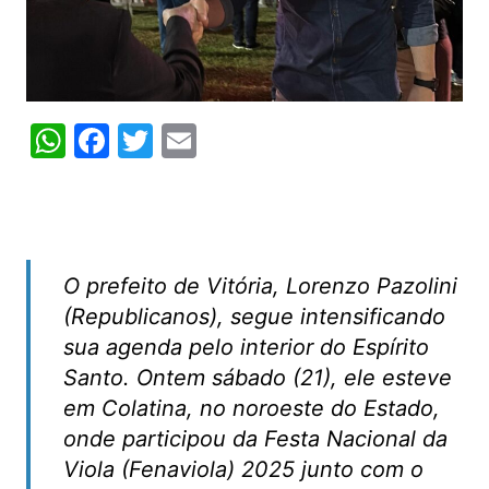
W
F
T
E
h
a
w
m
at
c
itt
ai
s
e
er
l
A
b
O prefeito de Vitória, Lorenzo Pazolini
p
o
(Republicanos), segue intensificando
p
o
sua agenda pelo interior do Espírito
k
Santo. Ontem sábado (21), ele esteve
em Colatina, no noroeste do Estado,
onde participou da Festa Nacional da
Viola (Fenaviola) 2025 junto com o