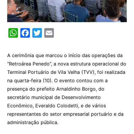
W
F
T
E
h
a
w
m
at
c
itt
ai
A cerimônia que marcou o início das operações da
s
e
er
l
“Retroárea Penedo”, a nova estrutura operacional do
A
b
Terminal Portuário de Vila Velha (TVV), foi realizada
p
o
na quarta-feira (10). O evento contou com a
p
o
presença do prefeito Arnaldinho Borgo, do
k
secretário municipal de Desenvolvimento
Econômico, Everaldo Colodetti, e de vários
representantes do setor empresarial portuário e da
administração pública.