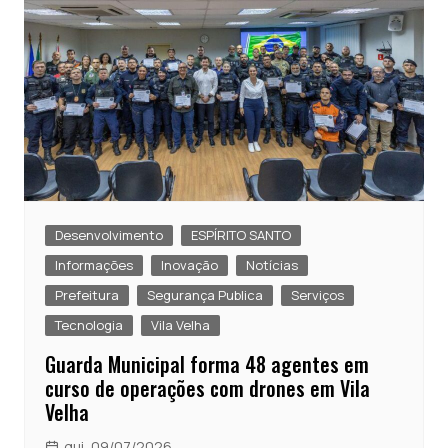
Desenvolvimento
ESPÍRITO SANTO
Informações
Inovação
Notícias
Prefeitura
Segurança Publica
Serviços
Tecnologia
Vila Velha
Guarda Municipal forma 48 agentes em
curso de operações com drones em Vila
Velha
qui, 09/07/2026