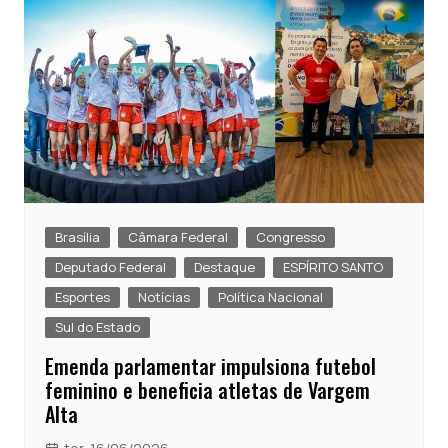
Brasília
Câmara Federal
Congresso
Deputado Federal
Destaque
ESPÍRITO SANTO
Esportes
Notícias
Política Nacional
Sul do Estado
Emenda parlamentar impulsiona futebol
feminino e beneficia atletas de Vargem
Alta