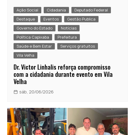
Ação Social
Cidadania
Deputado Federal
Destaque
Eventos
Gestão Publica
Governo do Estado
Notícias
Política Capixaba
Prefeitura
Saúde e Bem Estar
Serviços gratuitos
Vila Velha
Dr. Victor Linhalis reforça compromisso
com a cidadania durante evento em Vila
Velha
sáb, 20/06/2026