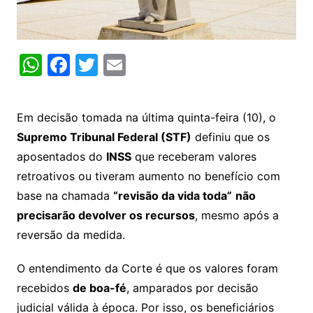
W
F
T
E
h
a
w
m
at
c
itt
ai
Em decisão tomada na última quinta-feira (10), o
s
e
er
l
Supremo Tribunal Federal (STF)
definiu que os
A
b
aposentados do
INSS
que receberam valores
p
o
retroativos ou tiveram aumento no benefício com
p
o
base na chamada
“revisão da vida toda”
não
k
precisarão devolver os recursos
, mesmo após a
reversão da medida.
O entendimento da Corte é que os valores foram
recebidos
de boa-fé
, amparados por decisão
judicial válida à época. Por isso, os beneficiários