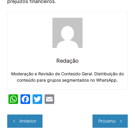
prejuízos financeiros.
Redação
Moderação e Revisão de Conteúdo Geral. Distribuição do
conteúdo para grupos segmentados no WhatsApp.
W
F
T
E
h
a
w
m
at
c
itt
ai
Navegação
Anterior
Próximo
s
e
er
l
de