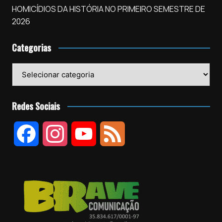
HOMICÍDIOS DA HISTÓRIA NO PRIMEIRO SEMESTRE DE
2026
Categorias
Categorias
Redes Sociais
F
I
Y
F
a
n
o
e
c
s
u
e
e
t
T
d