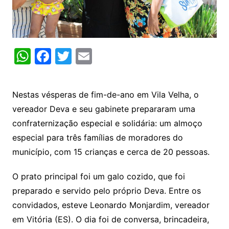
W
F
T
E
h
a
w
m
at
c
itt
ai
Nestas vésperas de fim-de-ano em Vila Velha, o
s
e
er
l
vereador Deva e seu gabinete prepararam uma
A
b
confraternização especial e solidária: um almoço
p
o
especial para três famílias de moradores do
p
o
município, com 15 crianças e cerca de 20 pessoas.
k
O prato principal foi um galo cozido, que foi
preparado e servido pelo próprio Deva. Entre os
convidados, esteve Leonardo Monjardim, vereador
em Vitória (ES). O dia foi de conversa, brincadeira,