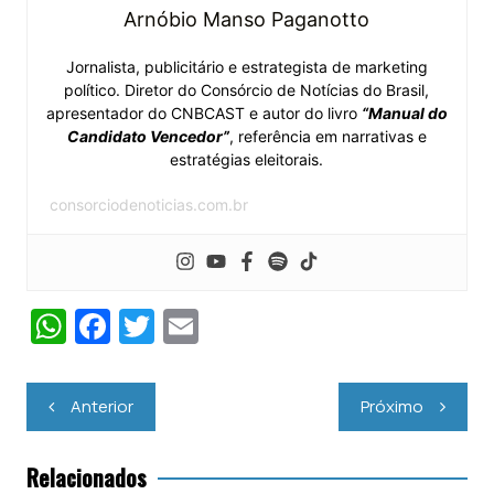
Arnóbio Manso Paganotto
Jornalista, publicitário e estrategista de marketing
político. Diretor do Consórcio de Notícias do Brasil,
apresentador do CNBCAST e autor do livro
“Manual do
Candidato Vencedor”
, referência em narrativas e
estratégias eleitorais.
consorciodenoticias.com.br
W
F
T
E
h
a
w
m
at
c
itt
ai
Navegação
Anterior
Próximo
s
e
er
l
de
Post
A
b
Relacionados