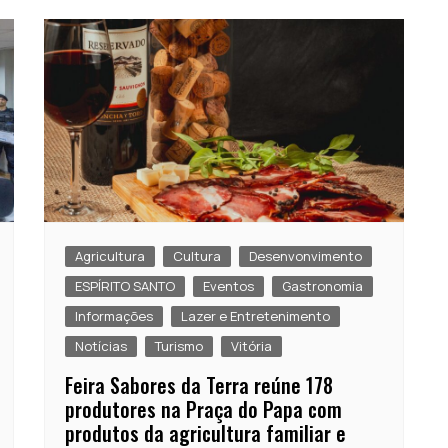
Agricultura
Cultura
Desenvonvimento
ESPÍRITO SANTO
Eventos
Gastronomia
Informações
Lazer e Entretenimento
Notícias
Turismo
Vitória
Feira Sabores da Terra reúne 178
produtores na Praça do Papa com
produtos da agricultura familiar e