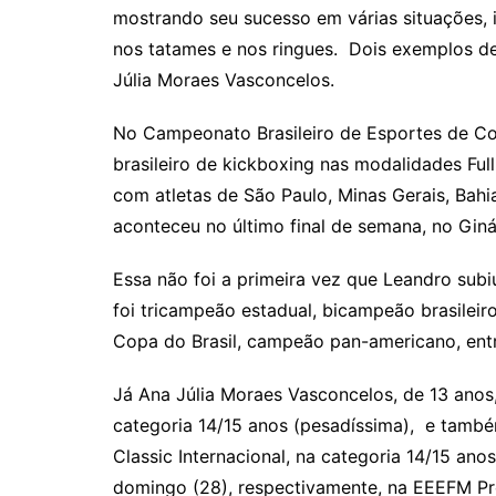
s
e
er
l
mostrando seu sucesso em várias situações, 
A
b
nos tatames e nos ringues. Dois exemplos de
p
o
Júlia Moraes Vasconcelos.
p
o
No Campeonato Brasileiro de Esportes de Con
k
brasileiro de kickboxing nas modalidades Fu
com atletas de São Paulo, Minas Gerais, Bahi
aconteceu no último final de semana, no Giná
Essa não foi a primeira vez que Leandro sub
foi tricampeão estadual, bicampeão brasilei
Copa do Brasil, campeão pan-americano, entr
Já Ana Júlia Moraes Vasconcelos, de 13 anos,
categoria 14/15 anos (pesadíssima), e tamb
Classic Internacional, na categoria 14/15 an
domingo (28), respectivamente, na EEEFM Pro