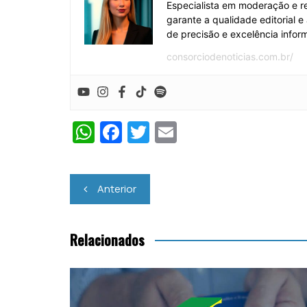
Especialista em moderação e re
garante a qualidade editorial 
de precisão e excelência inform
consorciodenoticias.com.br/
W
F
T
E
h
a
w
m
at
c
itt
ai
Navegação
Anterior
s
e
er
l
de
A
b
Post
p
o
Relacionados
p
o
k