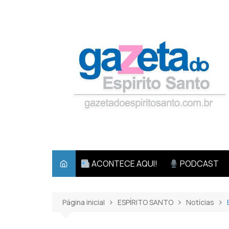
Ir
para
o
conteúdo
ACONTECE AQUI!
PODCAST
Página inicial
ESPÍRITO SANTO
Notícias