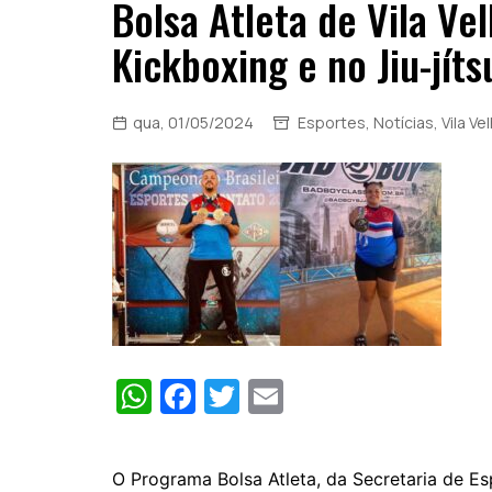
​Bolsa Atleta de Vila V
Kickboxing e no Jiu-jíts
qua, 01/05/2024
Esportes
,
Notícias
,
Vila Ve
W
F
T
E
h
a
w
m
at
c
itt
ai
O Programa Bolsa Atleta, da Secretaria de Es