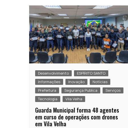
Desenvolvimento
ESPÍRITO SANTO
Informações
Inovação
Notícias
Prefeitura
Segurança Publica
Serviços
Tecnologia
Vila Velha
Guarda Municipal forma 48 agentes
em curso de operações com drones
em Vila Velha