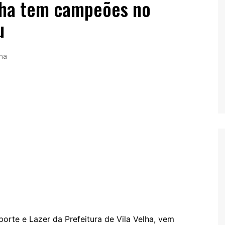
elha tem campeões no
u
lha
porte e Lazer da Prefeitura de Vila Velha, vem