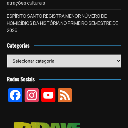
atrações culturais
ESPÍRITO SANTO REGISTRA MENOR NÚMERO DE
HOMICÍDIOS DA HISTÓRIA NO PRIMEIRO SEMESTRE DE
2026
Categorias
Categorias
Redes Sociais
F
I
Y
F
a
n
o
e
c
s
u
e