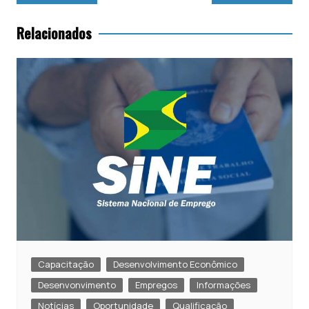
s
e
er
l
de
Post
A
b
Relacionados
p
o
p
o
k
Capacitação
Desenvolvimento Econômico
Desenvonvimento
Empregos
Informações
Notícias
Oportunidade
Qualificação