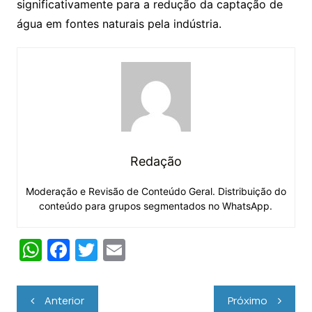
significativamente para a redução da captação de
água em fontes naturais pela indústria.
Redação
Moderação e Revisão de Conteúdo Geral. Distribuição do
conteúdo para grupos segmentados no WhatsApp.
W
F
T
E
h
a
w
m
at
c
itt
ai
Navegação
Anterior
Próximo