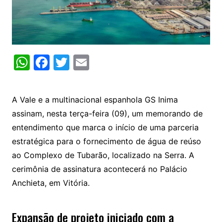
W
F
T
E
h
a
w
m
at
c
itt
ai
A Vale e a multinacional espanhola GS Inima
s
e
er
l
assinam, nesta terça-feira (09), um memorando de
A
b
entendimento que marca o início de uma parceria
p
o
estratégica para o fornecimento de água de reúso
p
o
ao Complexo de Tubarão, localizado na Serra. A
k
cerimônia de assinatura acontecerá no Palácio
Anchieta, em Vitória.
Expansão de projeto iniciado com a