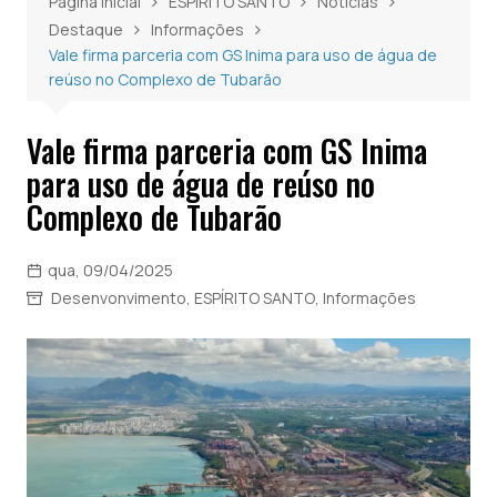
Página inicial
ESPÍRITO SANTO
Notícias
Destaque
Informações
Vale firma parceria com GS Inima para uso de água de
reúso no Complexo de Tubarão
Vale firma parceria com GS Inima
para uso de água de reúso no
Complexo de Tubarão
qua, 09/04/2025
Desenvonvimento
,
ESPÍRITO SANTO
,
Informações