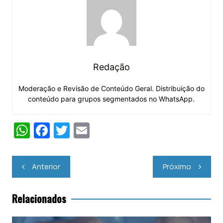
Redação
Moderação e Revisão de Conteúdo Geral. Distribuição do
conteúdo para grupos segmentados no WhatsApp.
W
F
T
E
h
a
w
m
at
c
itt
ai
Navegação
Anterior
Próximo
s
e
er
l
de
Post
A
b
Relacionados
p
o