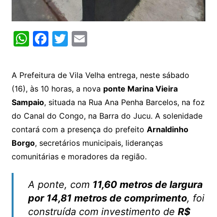
W
F
T
E
h
a
w
m
at
c
itt
ai
A Prefeitura de Vila Velha entrega, neste sábado
s
e
er
l
(16), às 10 horas, a nova
ponte Marina Vieira
A
b
Sampaio
, situada na Rua Ana Penha Barcelos, na foz
p
o
do Canal do Congo, na Barra do Jucu. A solenidade
p
o
contará com a presença do prefeito
Arnaldinho
k
Borgo
, secretários municipais, lideranças
comunitárias e moradores da região.
A ponte, com
11,60 metros de largura
por 14,81 metros de comprimento
, foi
construída com investimento de
R$