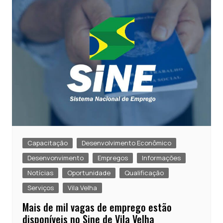
p
o
k
Capacitação
Desenvolvimento Econômico
Desenvonvimento
Empregos
Informações
Notícias
Oportunidade
Qualificação
Serviços
Vila Velha
Mais de mil vagas de emprego estão
disponíveis no Sine de Vila Velha